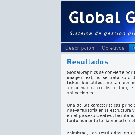
Global 
Sistema de gestión gl
Descripción
Objetivos
R
Resultados
GlobalGraphics se convierte por 
imagen real, no se trata sólo 
tickers bursátiles sino también 
almacenados en disco duro, e 
animaciones.
Una de las características princ
nueva filosofía en la estructura 
en el proceso creativo, facilita
tanto aumente la fiabilidad en e
Asimismo, los resultados obte