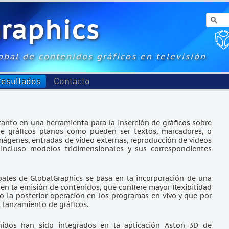
Graphics
obal de contenidos gráficos en televisión
esultados
Contacto
tanto en una herramienta para la inserción de gráficos sobre
de gráficos planos como pueden ser textos, marcadores, o
imágenes, entradas de video externas, reproducción de videos
incluso modelos tridimensionales y sus correspondientes
ipales de GlobalGraphics se basa en la incorporación de una
y en la emisión de contenidos, que confiere mayor flexibilidad
ndo la posterior operación en los programas en vivo y que por
l lanzamiento de gráficos.
nidos han sido integrados en la aplicación Aston 3D de